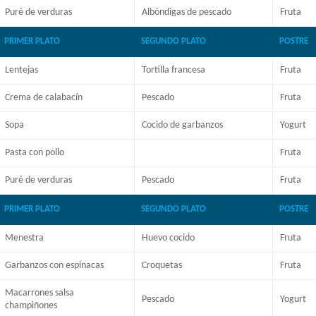
Puré de verduras
Albóndigas de pescado
Fruta
PRIMER PLATO
SEGUNDO PLATO
POSTRE
Lentejas
Tortilla francesa
Fruta
Crema de calabacín
Pescado
Fruta
Sopa
Cocido de garbanzos
Yogurt
Pasta con pollo
Fruta
Puré de verduras
Pescado
Fruta
PRIMER PLATO
SEGUNDO PLATO
POSTRE
Menestra
Huevo cocido
Fruta
Garbanzos con espinacas
Croquetas
Fruta
Macarrones salsa
Pescado
Yogurt
champiñones