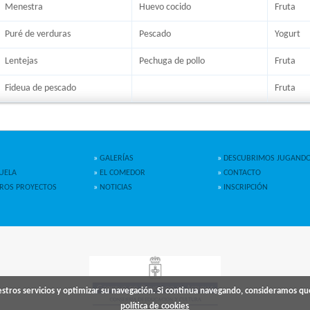
Menestra
Huevo cocido
Fruta
Puré de verduras
Pescado
Yogurt
Lentejas
Pechuga de pollo
Fruta
Fideua de pescado
Fruta
»
GALERÍAS
»
DESCUBRIMOS JUGAND
UELA
»
EL COMEDOR
»
CONTACTO
ROS PROYECTOS
»
NOTICIAS
»
INSCRIPCIÓN
uestros servicios y optimizar su navegación. Si continua navegando, consideramos qu
política de cookies