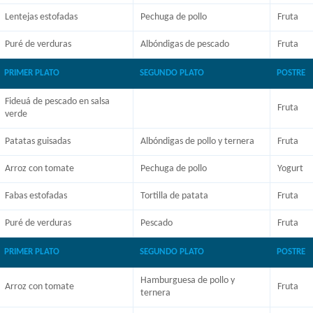
Lentejas estofadas
Pechuga de pollo
Fruta
Puré de verduras
Albóndigas de pescado
Fruta
PRIMER PLATO
SEGUNDO PLATO
POSTRE
Fideuá de pescado en salsa
Fruta
verde
Patatas guisadas
Albóndigas de pollo y ternera
Fruta
Arroz con tomate
Pechuga de pollo
Yogurt
Fabas estofadas
Tortilla de patata
Fruta
Puré de verduras
Pescado
Fruta
PRIMER PLATO
SEGUNDO PLATO
POSTRE
Hamburguesa de pollo y
Arroz con tomate
Fruta
ternera