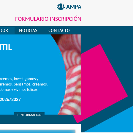
AMPA
FORMULARIO INSCRIPCIÓN
EDOR
NOTICIAS
CONTACTO
TIL
acemos, investigamos y
ueremos, pensamos, creamos,
emos y vivimos felices.
2026/2027
+ INFORMACIÓN