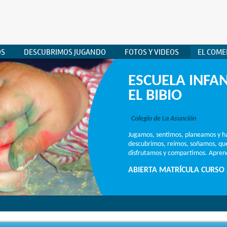
OS
DESCUBRIMOS JUGANDO
FOTOS Y VIDEOS
EL COM
ESCUELA INFAN
EL BIBIO
Colegio de La Asunción
Jugamos, sentimos, planeamos y h
descubrimos, reímos, soñamos, q
disfrutamos y compartimos. Aprend
ABIERTA MATRÍCULA CURSO 