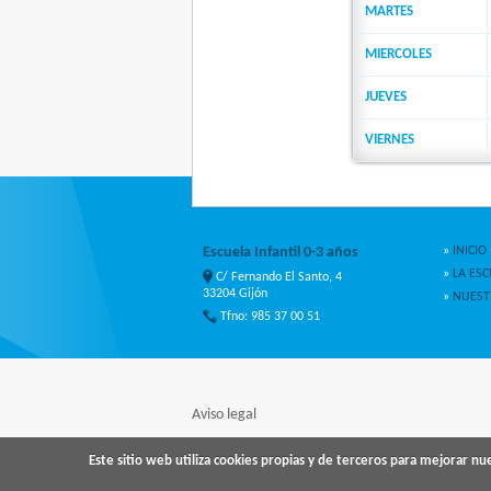
MARTES
MIERCOLES
JUEVES
VIERNES
Escuela Infantil 0-3 años
»
INICIO
»
LA ESC
C/ Fernando El Santo, 4
33204 Gijón
»
NUEST
Tfno: 985 37 00 51
Aviso legal
Este sitio web utiliza cookies propias y de terceros para mejorar n