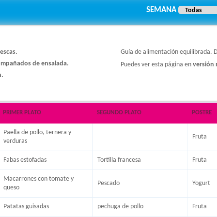
SEMANA
rescas.
Guía de alimentación equilibrada. 
compañados de ensalada.
Puedes ver esta página en
versión 
.
PRIMER PLATO
SEGUNDO PLATO
POSTRE
Paella de pollo, ternera y
Fruta
verduras
Fabas estofadas
Tortilla francesa
Fruta
Macarrones con tomate y
Pescado
Yogurt
queso
Patatas guisadas
pechuga de pollo
Fruta