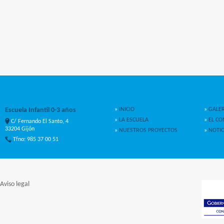
Escuela Infantil 0-3 años
»
INICIO
»
GALER
»
LA ESCUELA
»
EL C
C/ Fernando El Santo, 4
33204 Gijón
»
NUESTROS PROYECTOS
»
NOTIC
Tfno: 985 37 00 51
Aviso legal