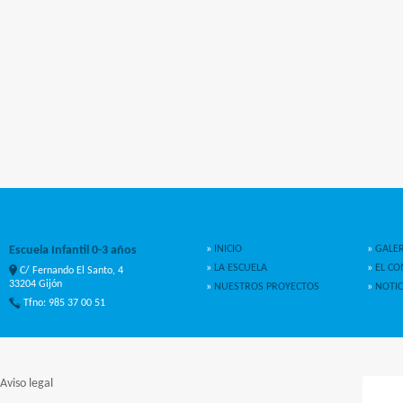
Escuela Infantil 0-3 años
»
INICIO
»
GALER
»
LA ESCUELA
»
EL C
C/ Fernando El Santo, 4
33204 Gijón
»
NUESTROS PROYECTOS
»
NOTIC
Tfno: 985 37 00 51
Aviso legal