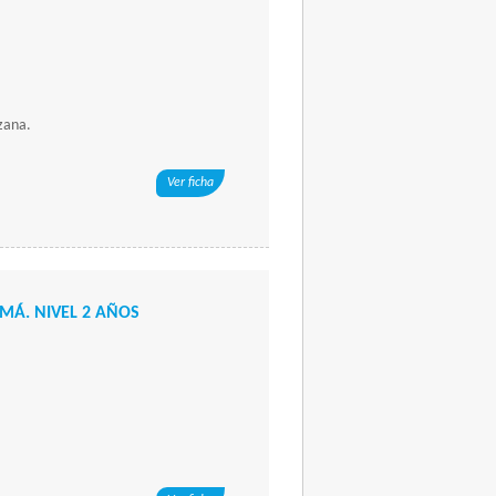
zana.
Ver ficha
Á. NIVEL 2 AÑOS