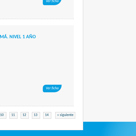
Ver ficha
Á. NIVEL 1 AÑO
Ver ficha
10
11
12
13
14
» siguiente