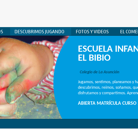
OS
DESCUBRIMOS JUGANDO
FOTOS Y VIDEOS
EL COM
ESCUELA INFAN
EL BIBIO
Colegio de La Asunción
Jugamos, sentimos, planeamos y h
descubrimos, reímos, soñamos, q
disfrutamos y compartimos. Aprend
ABIERTA MATRÍCULA CURSO 