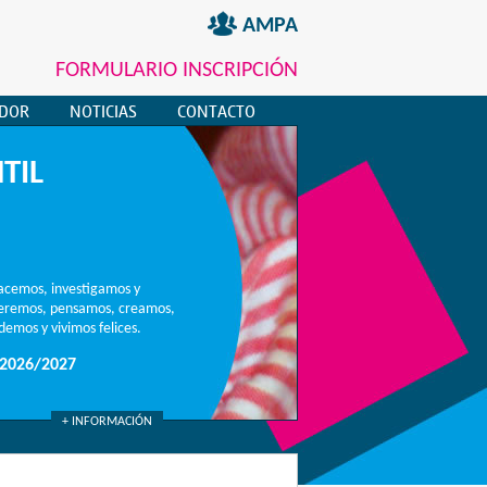
AMPA
FORMULARIO INSCRIPCIÓN
EDOR
NOTICIAS
CONTACTO
TIL
acemos, investigamos y
ueremos, pensamos, creamos,
emos y vivimos felices.
2026/2027
+ INFORMACIÓN