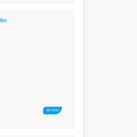
AÑO
Ver ficha