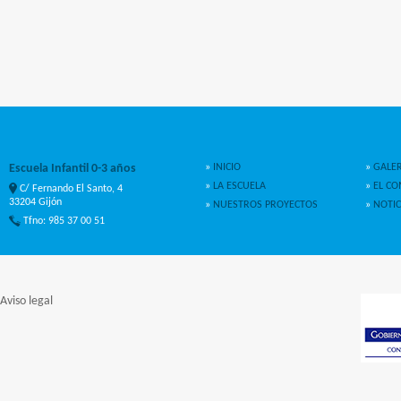
Escuela Infantil 0-3 años
»
INICIO
»
GALER
»
LA ESCUELA
»
EL C
C/ Fernando El Santo, 4
33204 Gijón
»
NUESTROS PROYECTOS
»
NOTIC
Tfno: 985 37 00 51
Aviso legal