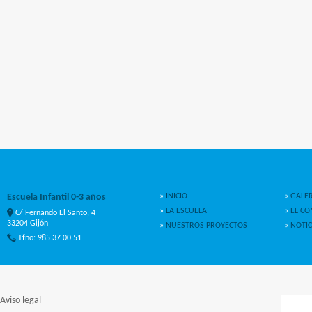
Escuela Infantil 0-3 años
»
INICIO
»
GALER
»
LA ESCUELA
»
EL C
C/ Fernando El Santo, 4
33204 Gijón
»
NUESTROS PROYECTOS
»
NOTIC
Tfno: 985 37 00 51
Aviso legal