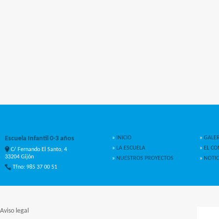
Escuela Infantil 0-3 años
»
INICIO
»
GALER
»
LA ESCUELA
»
EL C
C/ Fernando El Santo, 4
33204 Gijón
»
NUESTROS PROYECTOS
»
NOTIC
Tfno: 985 37 00 51
Aviso legal