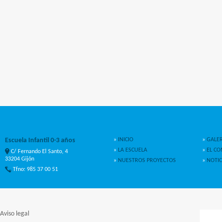
Escuela Infantil 0-3 años
»
INICIO
»
GALER
»
LA ESCUELA
»
EL C
C/ Fernando El Santo, 4
33204 Gijón
»
NUESTROS PROYECTOS
»
NOTIC
Tfno: 985 37 00 51
Aviso legal