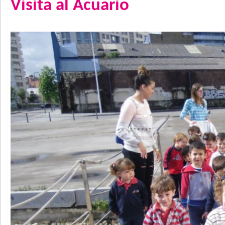
Visita al Acuario