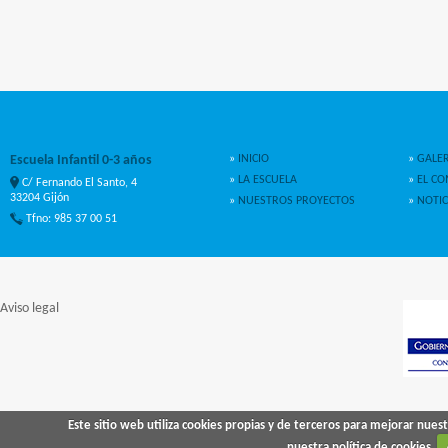
Escuela Infantil 0-3 años
»
INICIO
»
GALER
»
LA ESCUELA
»
EL C
C/ Fernando El Santo, 4
33204 Gijón
»
NUESTROS PROYECTOS
»
NOTIC
Tfno: 985 37 00 51
Aviso legal
Este sitio web utiliza cookies propias y de terceros para mejorar nue
nuestra política de cookies.