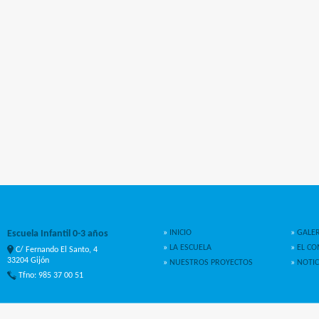
Escuela Infantil 0-3 años
»
INICIO
»
GALER
»
LA ESCUELA
»
EL C
C/ Fernando El Santo, 4
33204 Gijón
»
NUESTROS PROYECTOS
»
NOTIC
Tfno: 985 37 00 51