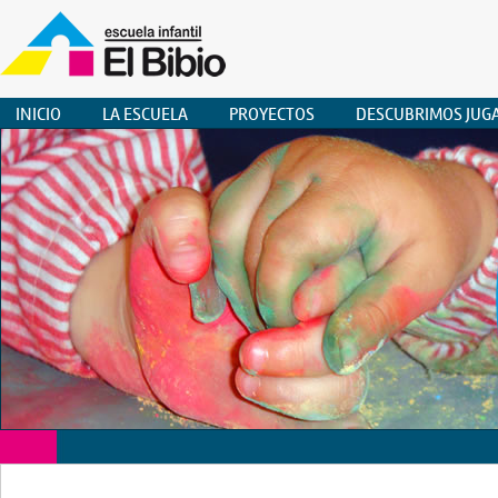
INICIO
LA ESCUELA
PROYECTOS
DESCUBRIMOS JUG