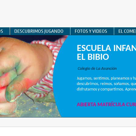
OS
DESCUBRIMOS JUGANDO
FOTOS Y VIDEOS
EL COM
ESCUELA INFAN
EL BIBIO
Colegio de La Asunción
Jugamos, sentimos, planeamos y h
descubrimos, reímos, soñamos, q
disfrutamos y compartimos. Aprend
ABIERTA MATRÍCULA CUR