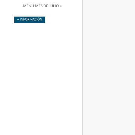
MENÚ MES DE JULIO
»
+ INFORMACIÓN
e julio.