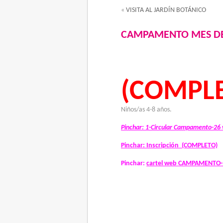
«
VISITA AL JARDÍN BOTÁNICO
CAMPAMENTO MES DE
Campame
(COMPL
Niños/as 4-8 años.
Pinchar:
1-Circular Campamento-26
Pinch
ar: Inscripción (COMPLETO)
Pinchar:
cartel web CAMPAMENTO-